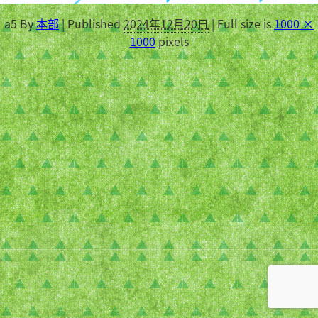
a5
By
本部
|
Published
2024年12月20日
|
Full size is
1000 ×
1000
pixels