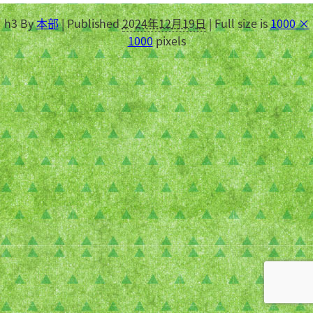
h3
By
本部
|
Published
2024年12月19日
|
Full size is
1000 ×
1000
pixels