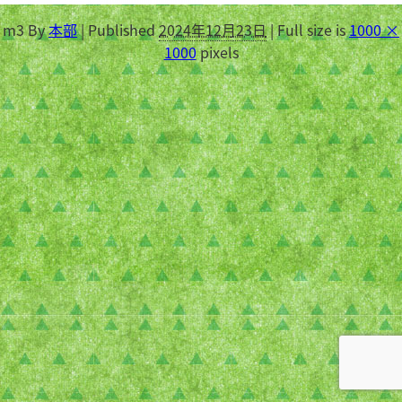
m3
By
本部
|
Published
2024年12月23日
|
Full size is
1000 ×
1000
pixels