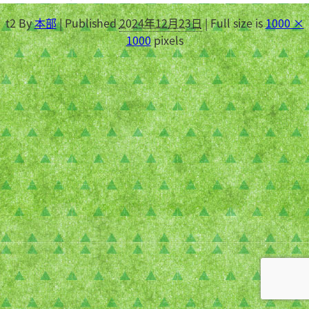
t2
By
本部
|
Published
2024年12月23日
|
Full size is
1000 ×
1000
pixels