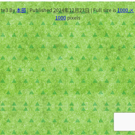
te3
By
本部
|
Published
2024年12月23日
|
Full size is
1000 ×
1000
pixels