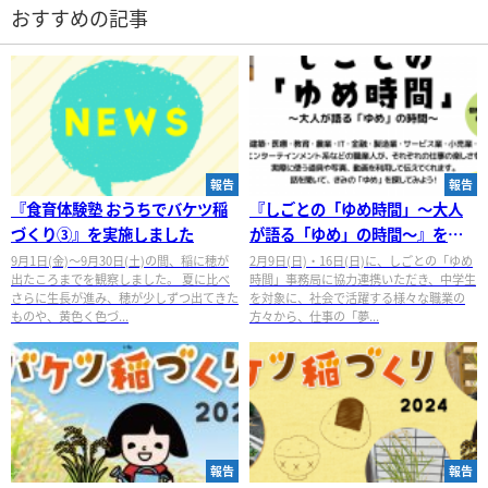
おすすめの記事
報告
報告
『食育体験塾 おうちでバケツ稲
『しごとの「ゆめ時間」～大人
づくり③』を実施しました
が語る「ゆめ」の時間～』を実
施しました
9月1日(金)～9月30日(土)の間、稲に穂が
2月9日(日)・16日(日)に、しごとの「ゆめ
出たころまでを観察しました。 夏に比べ
時間」事務局に協力連携いただき、中学生
さらに生長が進み、穂が少しずつ出てきた
を対象に、社会で活躍する様々な職業の
ものや、黄色く色づ...
方々から、仕事の「夢...
報告
報告