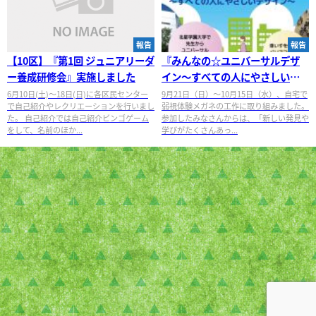
報告
報告
【10区】『第1回 ジュニアリーダ
『みんなの☆ユニバーサルデザ
ー養成研修会』実施しました
イン～すべての人にやさしいデ
ザイン～③』を実施しました
6月10日(土)～18日(日)に各区民センター
9月21日（日）～10月15日（水）、自宅で
で自己紹介やレクリエーションを行いまし
弱視体験メガネの工作に取り組みました。
た。 自己紹介では自己紹介ビンゴゲーム
参加したみなさんからは、「新しい発見や
をして、名前のほか...
学びがたくさんあっ...