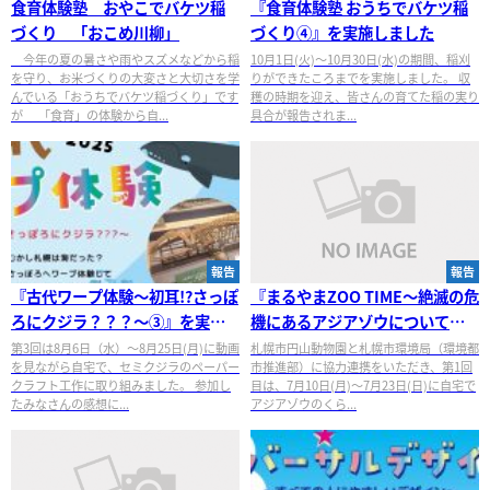
食育体験塾 おやこでバケツ稲
『食育体験塾 おうちでバケツ稲
づくり 「おこめ川柳」
づくり④』を実施しました
今年の夏の暑さや雨やスズメなどから稲
10月1日(火)～10月30日(水)の期間、稲刈
を守り、お米づくりの大変さと大切さを学
りができたころまでを実施しました。 収
んでいる「おうちでバケツ稲づくり」です
穫の時期を迎え、皆さんの育てた稲の実り
が 「食育」の体験から自...
具合が報告されま...
報告
報告
『古代ワープ体験～初耳!?さっぽ
『まるやまZOO TIME～絶滅の危
ろにクジラ？？？～③』を実施
機にあるアジアゾウについて～
しました
①②』を実施しました
第3回は8月6日（水）～8月25日(月)に動画
札幌市円山動物園と札幌市環境局（環境都
を見ながら自宅で、セミクジラのペーパー
市推進部）に協力連携をいただき、第1回
クラフト工作に取り組みました。 参加し
目は、7月10日(月)～7月23日(日)に自宅で
たみなさんの感想に...
アジアゾウのくら...