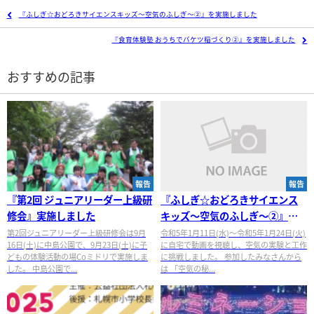
『ふしぎ☆おどろきサイエンスキッズ～空気のふしぎ～②』を実施しました
『食育体験塾 おうちでバケツ稲づくり②』を実施しました
おすすめの記事
報告
報告
『第2回 ジュニアリーダー上級研
『ふしぎ☆おどろきサイエンス
修会』実施しました
キッズ～空気のふしぎ～②』実
施しました
第2回ジュニアリーダー上級研修会は9月
令和5年1月11日(水)～令和5年1月24日(火)
16日(土)に中島公園で、9月23日(土)に子
に自宅で動画を視聴し、空気の実験と工作
どもの体験活動の場Coミドリで実施しま
に挑戦しました。 参加したみなさんから
した。 中島公園で...
は 「空気の秘...