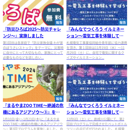
報告
報告
『防災ひろば2025～防災チャレ
『みんなでつくろう イルミネー
ンジ～』実施しました
ション～電気工事を体験して学
ぼう①②』を実施しました
第1回目は各家庭で「防災家族会議 わが家
札幌電気工事業協同組合青年部に協力連携
のぼうさいストック」をテーマに、災害時
を頂き、第１回目は11月19日（水）～11
に自分にとって大切なもの、家族にとって
月29日（土）に、自宅で電気に関するク
必要なものなどを話し合い...
イズやイルミネーション...
報告
報告
『まるやまZOO TIME～絶滅の危
『みんなでつくろう イルミネー
機にあるアジアゾウ～③』を実
ション～電気工事を体験して学
施しました
ぼう～③』を実施しました
1月10日(金)～1月23日(木)に『まるやま
12月6日（土）に、創成川公園にて、第2
ZOO TIME～絶滅の危機にあるアジアゾウ
回目プログラムで完成させたペットボトル
～』第3回プログラムを実施しました。 自
ツリーの点灯式が行われました。 札幌電