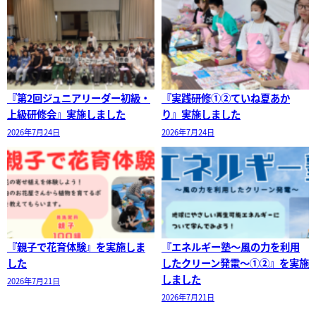
『第2回ジュニアリーダー初級・
『実践研修①②ていね夏あか
上級研修会』実施しました
り』実施しました
2026年7月24日
2026年7月24日
『親子で花育体験』を実施しま
『エネルギー塾～風の力を利用
した
したクリーン発電～①②』を実施
しました
2026年7月21日
2026年7月21日