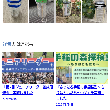
報告
の関連記事
『第2回 ジュニアリーダー養成研
『さっぽろ手稲の森探検塾～も
修会』実施しました
りはともだち～①②』を実施し
ました
2026年8月5日
2026年8月4日