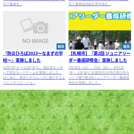
宅で動画を...
気工事業協同組合青年部主...
報告
報告
『防災ひろば2023～なまずの学
【札幌市】『第2回 ジュニアリー
校～』実施しました
ダー養成研修会』実施しました
10月7日(土)～21日(日)に、各区民センタ
7月30日（火）、31日（水）、8月1日
ーで防災カードゲームを実施しました。
(木)、2日(金)に札幌市内3か所の青少年キ
はじめに、話合いがスムーズに進行するよ
ャンプ場で第2回ジュニアリーダー養成研
うにレクリエーショ...
修会を実施しました...